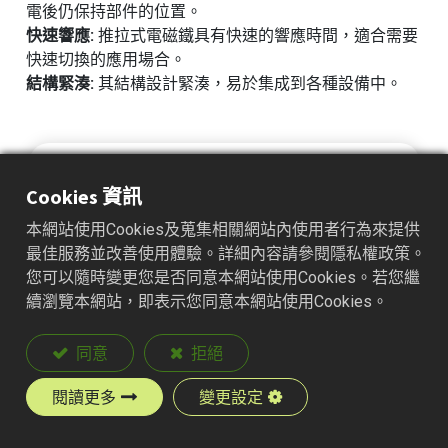
電後仍保持部件的位置。
快速響應:
推拉式電磁鐵具有快速的響應時間，適合需要
快速切換的應用場合。
結構緊湊:
其結構設計緊湊，易於集成到各種設備中。
Cookies 資訊
本網站使用Cookies及蒐集相關網站內使用者行為來提供
最佳服務並改善使用體驗。詳細內容請參閱隱私權政策。
您可以隨時變更您是否同意本網站使用Cookies。若您繼
續瀏覽本網站，即表示您同意本網站使用Cookies。
同意
拒絕
閱讀更多
變更設定
RG-T-1421SL 推拉式電磁鐵