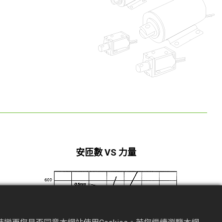
安匝數 VS 力量