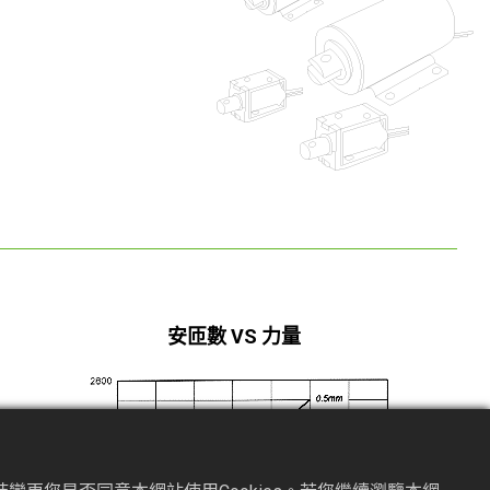
安匝數 VS 力量