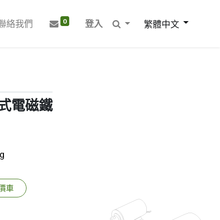
0
聯絡我們
登入
繁體中文
開框式電磁鐵
g
價車