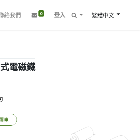
0
聯絡我們
登入
繁體中文
開框式電磁鐵
g
價車