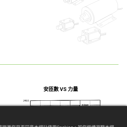
安匝數 VS 力量