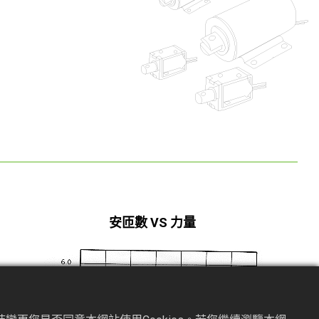
安匝數 VS 力量