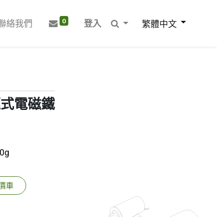
0
聯絡我們
登入
繁體中文
開框式電磁鐵
0g
價車