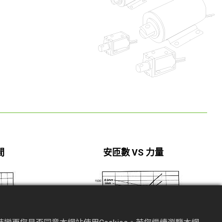
間
安匝數 VS 力量